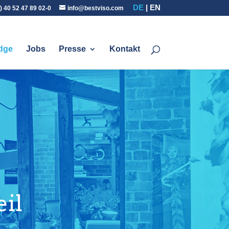
DE
EN
) 40 52 47 89 02-0
info@bestviso.com
dge
Jobs
Presse
Kontakt
eil