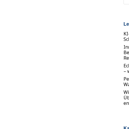
Le
KI
Sc
In
Be
Re
Ec
– 
Pe
Wa
Wi
Üb
en
Ka