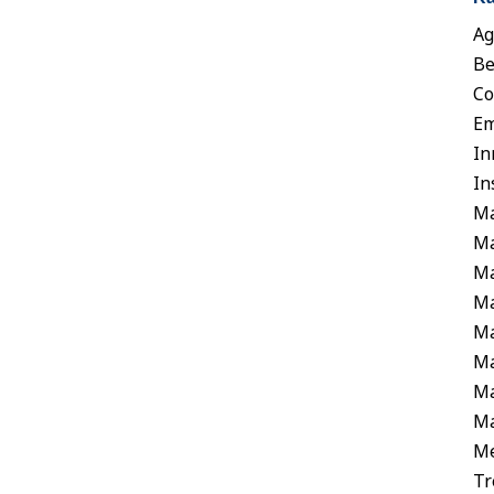
Ag
-Management wird man täglich mit der
Be
chtige Informationen schnell zu erfassen und
Co
darauf...
Em
In
In
M
Ma
M
Ma
Ma
Ma
Ma
hen wir? Eine scheinbar einfache Frage. Doch
Ma
se von Markenpositionierungsstudien für...
M
Tr