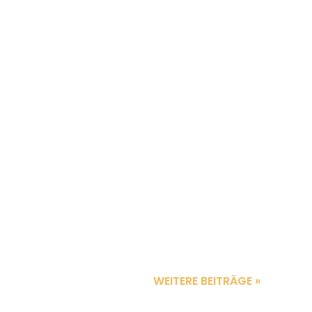
ät ist in aller Munde und Corona hat deutlich
 der Lage sein müssen, sich schnell und...
WEITERE BEITRÄGE »