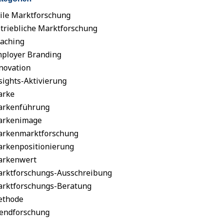
ile Marktforschung
triebliche Marktforschung
aching
ployer Branding
novation
sights-Aktivierung
arke
rkenführung
arkenimage
rkenmarktforschung
rkenpositionierung
rkenwert
rktforschungs-Ausschreibung
rktforschungs-Beratung
ethode
endforschung