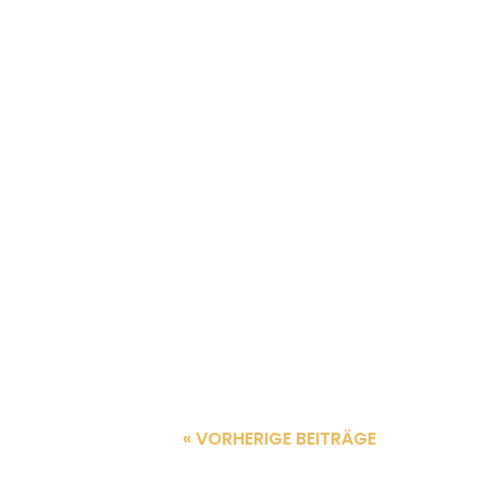
LYDIA TRAUTNER
Agile Marktforschung und Agilit
gezeigt, dass Unternehmen in
« VORHERIGE BEITRÄGE